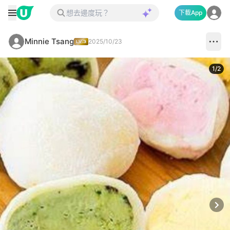
下載App
Minnie Tsang
2025/10/23
1
/
2
Next