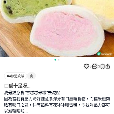
3
2
旅遊攻略
食
口感十足呀…
我最鍾意食“雪糕糕米糍”去減壓！
因為當我有壓力時好鍾意食彈牙有口感嘅食物，而糯米糍夠
晒有咬口之餘，仲有餡料有凍冰冰嘅雪糕，令我咩壓力都可