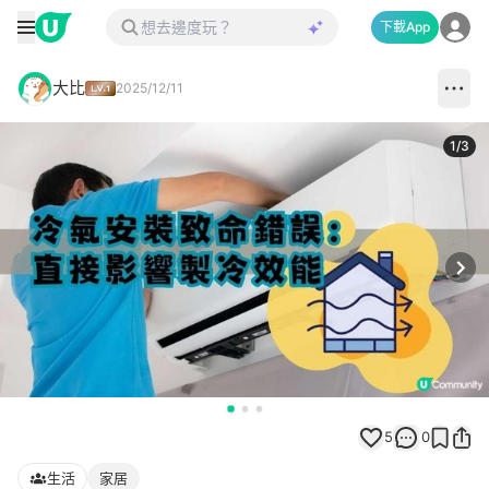
下載App
大比
2025/12/11
1
/
3
Next
5
0
生活
家居