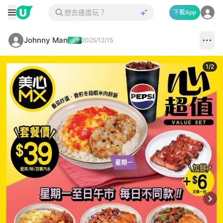
下載App
Johnny Man
2025/12/15
1
/
2
Next