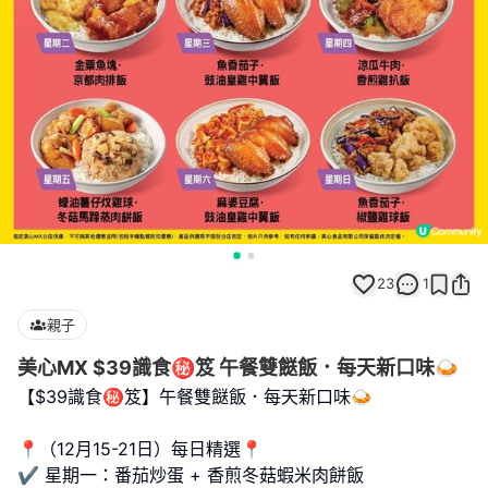
23
1
親子
美心MX $39識食㊙️笈 午餐雙餸飯．每天新口味🍛
【$39識食㊙️笈】午餐雙餸飯．每天新口味🍛
📍（12月15-21日）每日精選📍
✔️ 星期一：番茄炒蛋 + 香煎冬菇蝦米肉餅飯