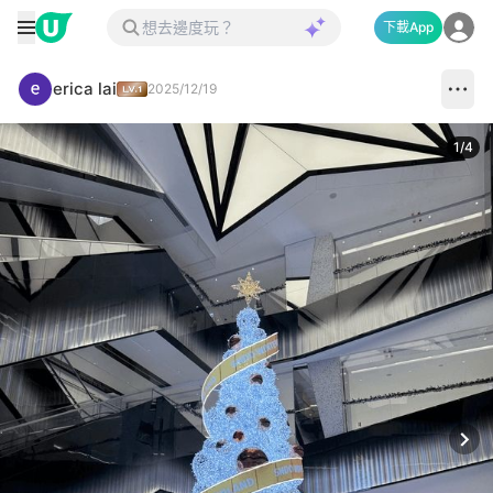
下載App
erica lai
2025/12/19
1
/
4
Next