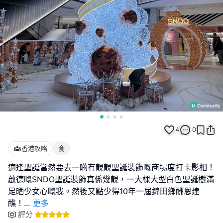
4
0
香港攻略
食
適逢聖誕當然要去一啲有靚靚聖誕裝飾嘅商場度打卡影相！
啟德嘅SNDO聖誕裝飾真係幾靚，一大棵大型白色聖誕樹滿
足晒少女心嘅我。然後又點少得10年一屆錦田鄉酬恩建
醮！
...
更多
評分