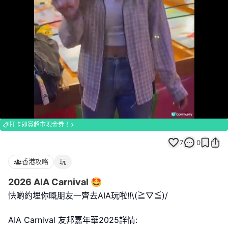
Loaded
:
Unmute
100.00%
打卡即賞超市現金券！
7
0
香港攻略
玩
2026 AIA Carnival 🤩
快啲約埋你嘅朋友一齊去AIA玩啦!!\(≧▽≦)/
AIA Carnival 友邦嘉年華2025詳情: