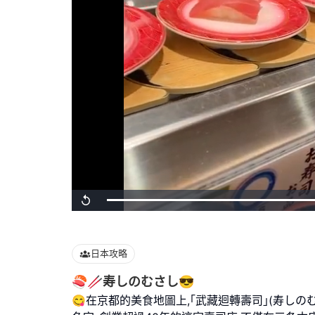
Loaded
:
Replay
100.00%
日本攻略
🍣🥢寿しのむさし😎
😋在京都的美食地圖上,｢武藏迴轉壽司｣(寿しの