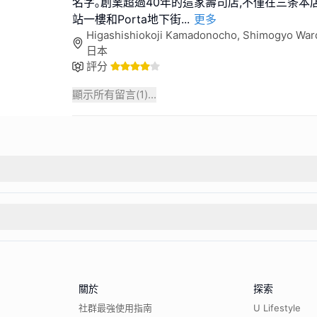
名字｡創業超過40年的這家壽司店,不僅在三条本
站一樓和Porta地下街
...
更多
Higashishiokoji Kamadonocho, Shimogyo Ward
日本
評分
顯示所有留言(
1
)...
關於
探索
社群最強使用指南
U Lifestyle