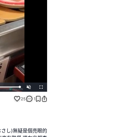
Unmute
Fullscreen
25
1
むさし)無疑是個亮眼的