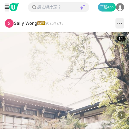
下載App
Sally Wong
2025/12/13
1
/
4
Next