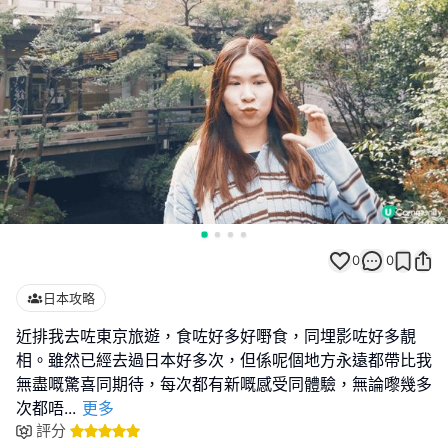
0
0
日本攻略
近排我去咗東京旅遊，食咗好多好嘢食，同埋影咗好多靚
相。雖然已經去過日本好多次，但係呢個地方永遠都帶比我
無盡嘅驚喜同期待，每次都有新嘅感受同體驗，無論嚟幾多
次都唔
...
更多
評分