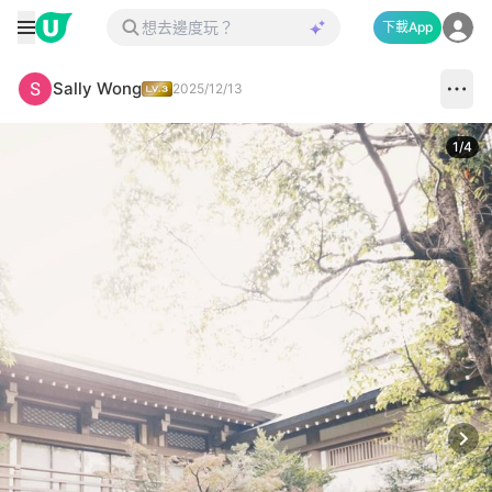
下載App
Sally Wong
2025/12/13
1
/
4
Next