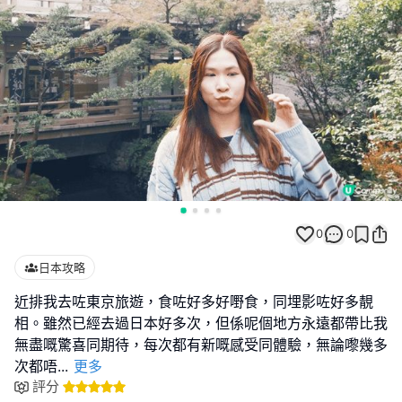
0
0
日本攻略
近排我去咗東京旅遊，食咗好多好嘢食，同埋影咗好多靚
相。雖然已經去過日本好多次，但係呢個地方永遠都帶比我
無盡嘅驚喜同期待，每次都有新嘅感受同體驗，無論嚟幾多
次都唔
...
更多
評分