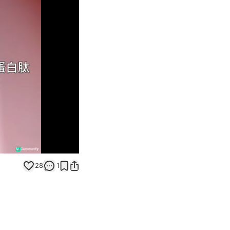
Unmute
28
1