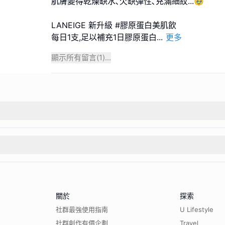
肌膚變得乾燥缺水､欠缺彈性､充滿細紋...🥹
LANEIGE 新升級 #膠原蛋白美肌飲
每日1支,足以補充1日膠原蛋白
...
更多
顯示所有留言(
1
)...
關於
探索
社群最強使用指南
U Lifestyle
社群創作有價企劃
Travel