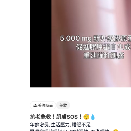
Loaded
:
100.00%
美妝時尚
美妝
抗老急救！肌膚SOS！😴💧
年齡增長､生活壓力､睡眠不足...