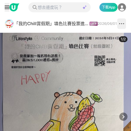
下載App
「我的Chill賞假期」填色比賽投票進行中✅
2026/06/01
1
/
2
Next