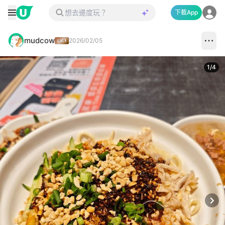
下載App
mudcow
2026/02/05
1
/
4
Next