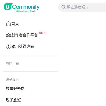
首頁
創作者合作平台
試用獎賞專區
熱門主題
親子專區
放電好去處
親子旅遊