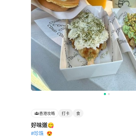
香港攻略
打卡
食
好味道😋
#珍珠
😍