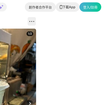
下載App
創作者合作平台
登入/註冊
1
/
2
即睇更多社