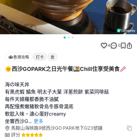
4
0
香港攻略
打卡
食
🌞西沙GOPARK之日光午餐🍱Chill住享受美食🥢
海の味天丼
有黑虎蝦 鱚魚 明太子大葉 洋蔥煎餅 紫菜同啡菇
每件天婦羅都香脆不油膩
再配慢煮嫩豬軟骨烏冬豚骨湯底
軟腍入味，溏心蛋好creamy
坐響西沙G
...
更多
馬鞍山海映路9號西沙GO PARK地下G23號舖
評分