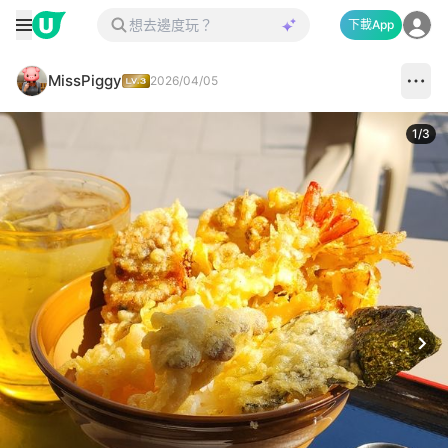
下載App
MissPiggy
2026/04/05
1
/
3
Next