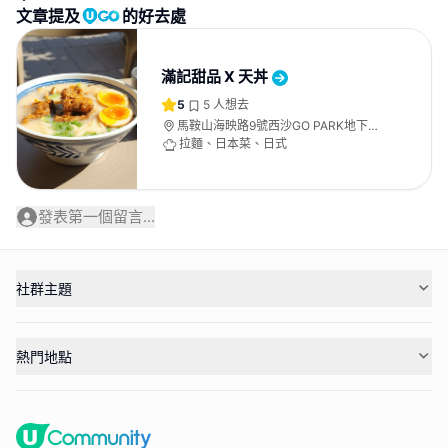
文章提及
的好去處
滿記甜品 X 天丼
5
5
人想去
馬鞍山海映路9號西沙GO PARK地下
G23號舖
拉麵、日本菜、日式
發表第一個留言...
社群主題
熱門地點