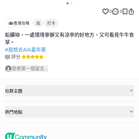
0
0
香港攻略
玩
打卡
鉛礦坳，一處環境寧靜又有涼亭的好地方，又可看見牛牛食
#我想去AIA嘉年華
評分
發表第一個留言...
社群主題
熱門地點