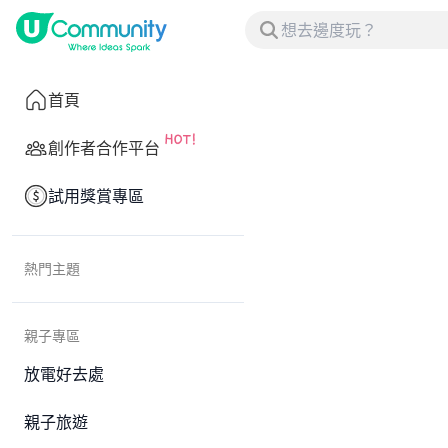
首頁
創作者合作平台
試用獎賞專區
熱門主題
親子專區
放電好去處
親子旅遊