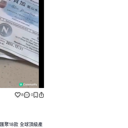
Unmute
8
0
精心匯聚18款 全球頂級產