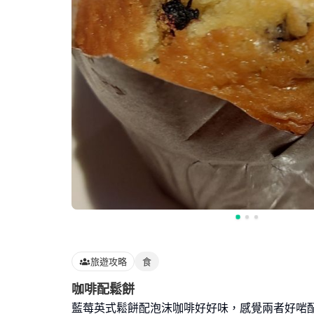
旅遊攻略
食
咖啡配鬆餅
藍莓英式鬆餅配泡沫咖啡好好味，感覺兩者好啱