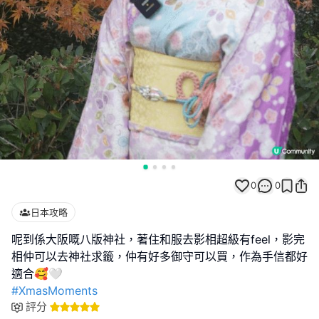
0
0
日本攻略
呢到係大阪嘅八版神社，著住和服去影相超級有feel，影完
相仲可以去神社求籤，仲有好多御守可以買，作為手信都好
#XmasMoments
評分