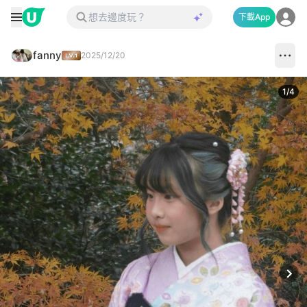
下載App
fanny
2025/12/20
1
/
4
Next