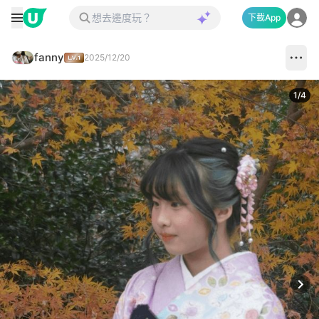
下載App
fanny
2025/12/20
1
/
4
Next