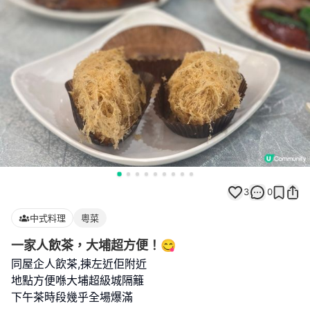
3
0
中式料理
粵菜
一家人飲茶，大埔超方便！😋
同屋企人飲茶,揀左近佢附近
地點方便喺大埔超級城隔籬
下午茶時段幾乎全場爆滿