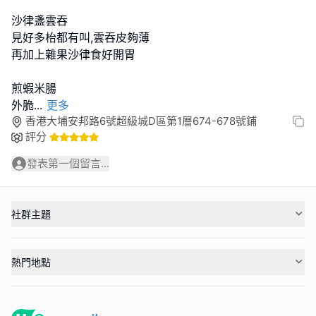
沙律盞雲吞
見好多枱都有叫,雲吞皮夠薄
再加上雜果沙律食好開胃
煎蝦米腸
外脆
...
更多
香港大埔安邦路6號超級城D區第1層674-678號鋪
評分
發表第一個留言...
社群主題
熱門地點