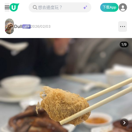
下載App
Dull
2026/02/03
1
/
9
Next