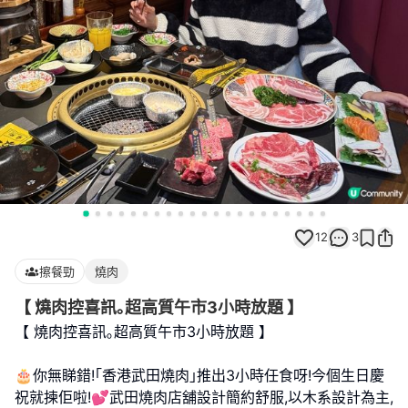
12
3
擦餐勁
燒肉
【 燒肉控喜訊｡超高質午市3小時放題 】
【 燒肉控喜訊｡超高質午市3小時放題 】
🎂你無睇錯!｢香港武田燒肉｣推出3小時任食呀!今個生日慶
祝就揀佢啦!💕武田燒肉店舖設計簡約舒服,以木系設計為主,