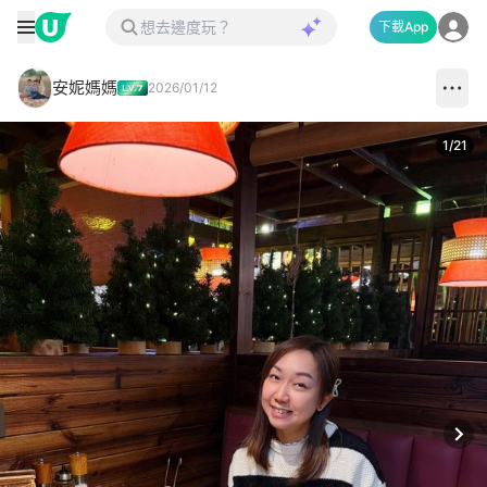
下載App
安妮媽媽
2026/01/12
1
/
21
Next