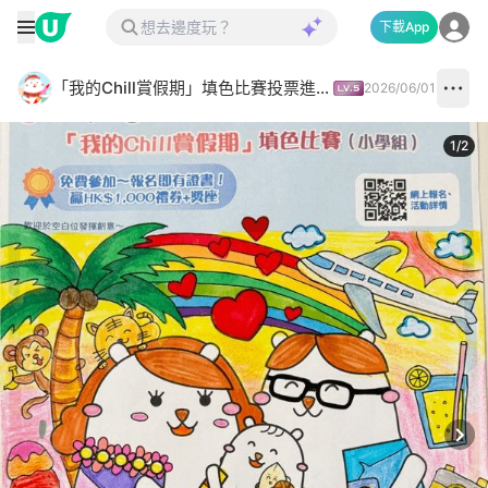
下載App
「我的Chill賞假期」填色比賽投票進行中✅
2026/06/01
1
/
2
Next