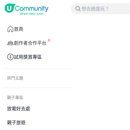
首頁
創作者合作平台
試用獎賞專區
熱門主題
親子專區
放電好去處
親子旅遊