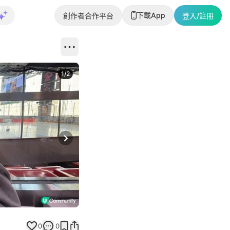
下載App
創作者合作平台
登入/註冊
1
/
2
即睇更多社
Next slide
返回帖文
0
0