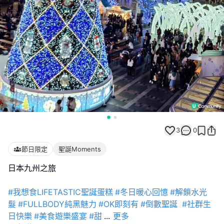
3
0
節日限定
聖誕Moments
日本九州之旅
#我想食LIFETASTIC聖誕蛋糕
#冬日暖心回憶
#解鎖水光
髮
#FULLBODY純黑魅力
#OK即刻有
#倒數聖誕
#社群生
日快樂
#美食遊樂盛宴
#甜
...
更多