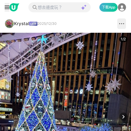
下載App
Krystal
2025/12/30
1
/
2
Next