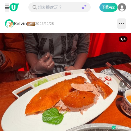
下載App
Kelvin
2025/12/28
1
/
4
Next