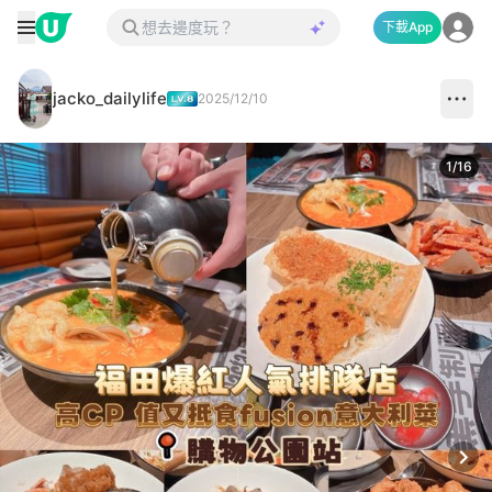
下載App
jacko_dailylife
2025/12/10
1
/
16
Next