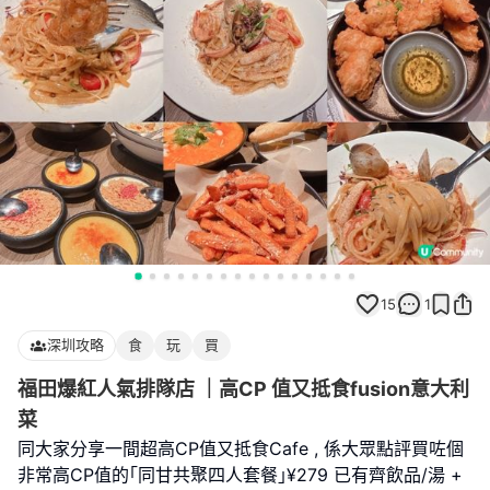
15
1
深圳攻略
食
玩
買
福田爆紅人氣排隊店 ｜高CP 值又抵食fusion意大利
菜
同大家分享一間超高CP值又抵食Cafe , 係大眾點評買咗個
非常高CP值的｢同甘共聚四人套餐｣¥279 已有齊飲品/湯 +