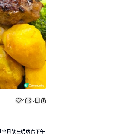
Next slide
4
0
個今日黎左呢度食下午