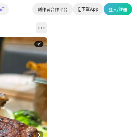
下載App
創作者合作平台
登入/註冊
1
/
9