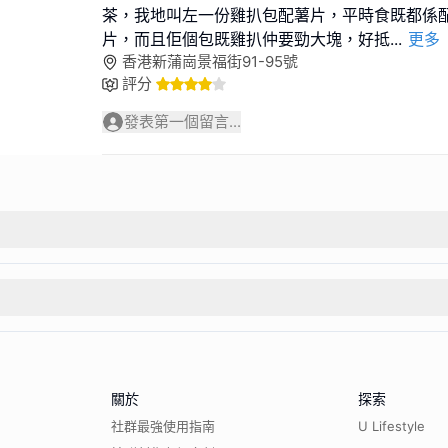
茶，我地叫左一份雞扒包配薯片，平時食既都係
片，而且佢個包既雞扒仲要勁大塊，好抵
...
更多
香港新蒲崗景福街91-95號
評分
發表第一個留言...
關於
探索
社群最強使用指南
U Lifestyle