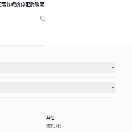
配薯條呢度係配脆脆薯
其他
關於我們