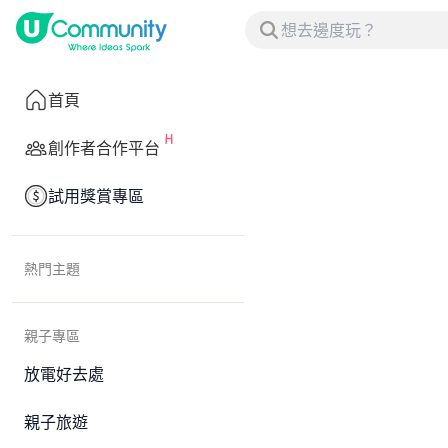
首頁
創作者合作平台
試用獎賞專區
熱門主題
親子專區
放電好去處
親子旅遊