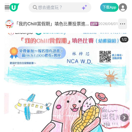
下載App
「我的Chill賞假期」填色比賽投票進行中✅
2026/06/01
1
/
2
Next