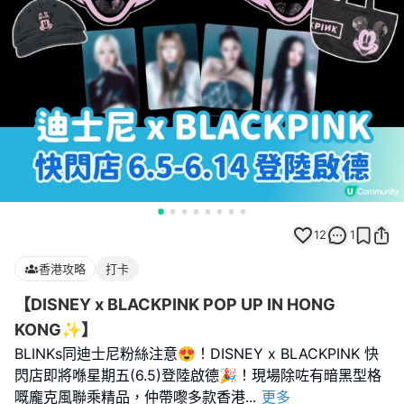
12
1
香港攻略
打卡
【DISNEY x BLACKPINK POP UP IN HONG
KONG✨】
BLINKs同迪士尼粉絲注意😍！DISNEY x BLACKPINK 快
閃店即將喺星期五(6.5)登陸啟德🎉！現場除咗有暗黑型格
嘅龐克風聯乘精品，仲帶嚟多款香港
...
更多