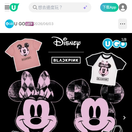
下載App
U GO
2026/06/03
1
/
8
Next