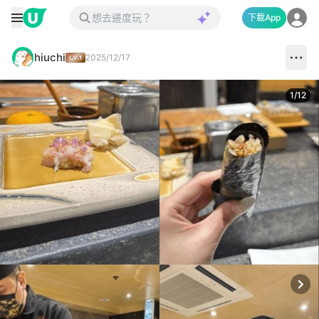
下載App
hiuchi
2025/12/17
1
/
12
Next