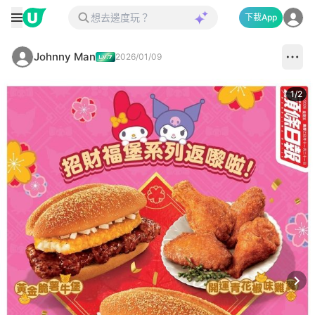
下載App
Johnny Man
2026/01/09
1
/
2
Next