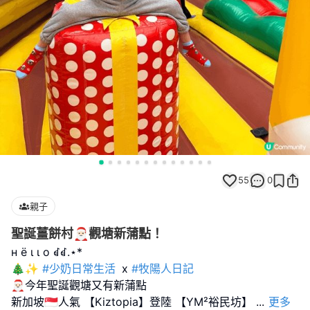
55
0
親子
聖誕薑餅村🎅🏻觀塘新蒲點！
н ё ι ι ο ꀸꀸ.⋆*
🎄✨
#少奶日常生活
x
#牧陽人日記
🎅🏻今年聖誕觀塘又有新蒲點
新加坡🇸🇬人氣 【Kiztopia】登陸 【YM²裕民坊】
...
更多