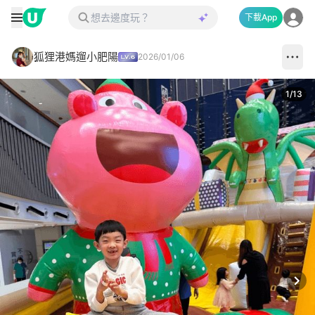
下載App
狐狸港媽遛小肥陽
2026/01/06
1
/
13
Next