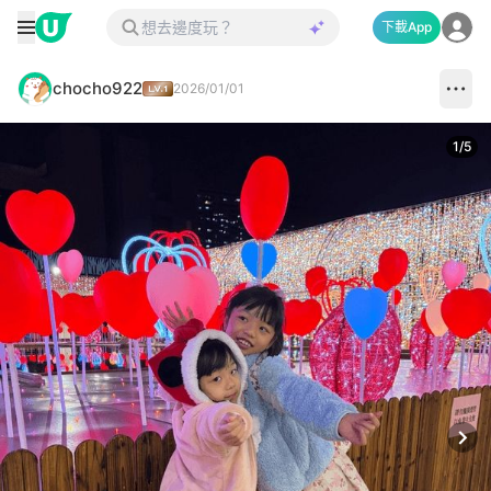
下載App
chocho922
2026/01/01
1
/
5
Next