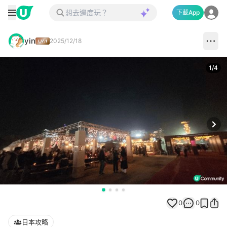
下載App
yin
2025/12/18
1
/
4
Next
0
0
日本攻略