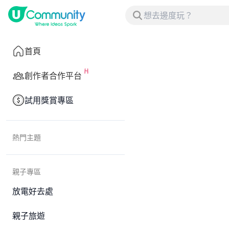
首頁
創作者合作平台
試用獎賞專區
熱門主題
親子專區
放電好去處
親子旅遊