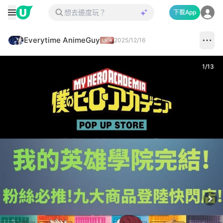
下載App
Everytime AnimeGuy
2025/12/16
1
/
13
Next