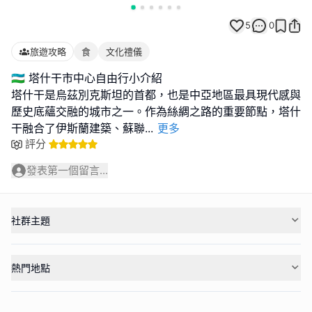
5
0
旅遊攻略
食
文化禮儀
🇺🇿 塔什干市中心自由行小介紹
塔什干是烏茲別克斯坦的首都，也是中亞地區最具現代感與
歷史底蘊交融的城市之一。作為絲綢之路的重要節點，塔什
干融合了伊斯蘭建築、蘇聯
...
更多
評分
發表第一個留言...
社群主題
熱門地點