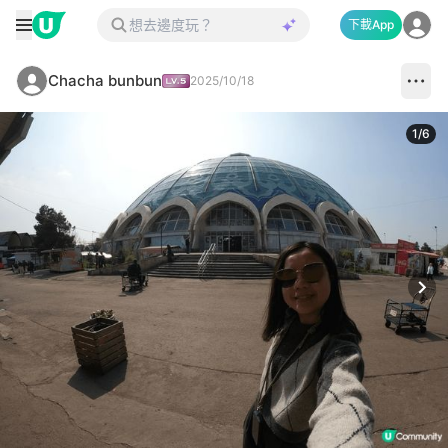
下載App
Chacha bunbun
2025/10/18
1
/
6
Next