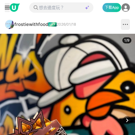
下載App
frostiewithfood
2026/01/18
1
/
9
Next