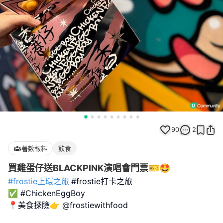
90
2
著數報料
飲食
買雞蛋仔送BLACKPINK演唱會門票🎫🤩
#frostie上環之旅
#frostie打卡之旅
✅ #ChickenEggBoy
📍美食探險👉 @frostiewithfood