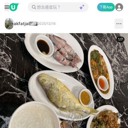
下載App
akfatjai
2025/12/16
1
/
7
Next