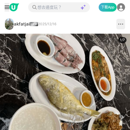
下載App
akfatjai
2025/12/16
1
/
7
Next