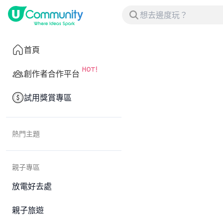
首頁
創作者合作平台
試用獎賞專區
熱門主題
親子專區
放電好去處
親子旅遊