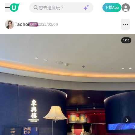
下載App
Tachoi
2025/02/06
1
/
11
Next