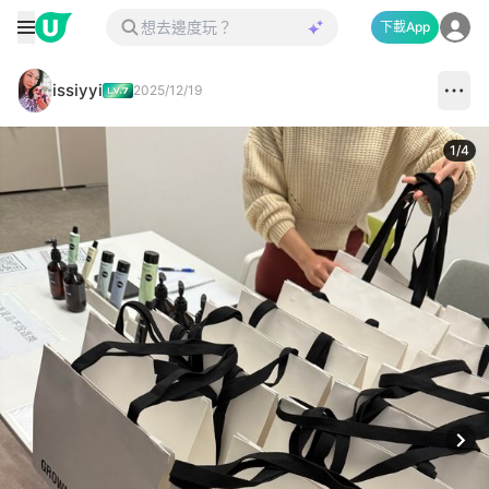
下載App
issiyyi
2025/12/19
1
/
4
Next