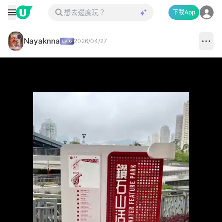
下載App
Nayaknna
2026/04/27