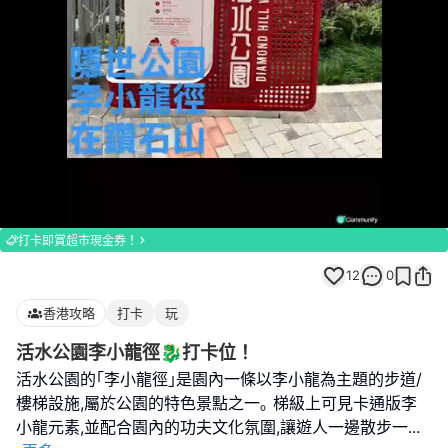
Loaded
:
Unmute
100.00%
打卡即賞超市現金券！
12
0
香港攻略
打卡
玩
活水公園李小龍徑🐉打卡位！
活水公園的｢李小龍徑｣是園內一條以李小龍為主題的步道/
樓梯設施,屬於公園的特色景點之一｡ 梯級上可見卡通版李
小龍元素,並配合園內的功夫文化氛圍,讓遊人一邊散步一
...