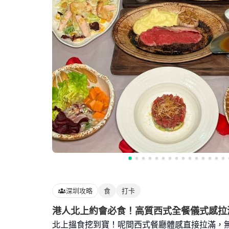
深圳攻略
食
打卡
港人北上約會必食！高質西式全餐儀式感拉
北上搵食挖到寶！呢間西式餐廳體感直接拉滿，