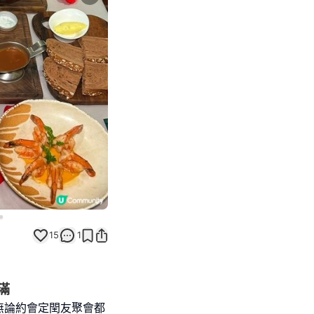
Next slide
15
1
滿
無論約會定閏友聚會都