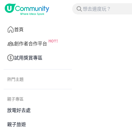
首頁
創作者合作平台
試用獎賞專區
熱門主題
親子專區
放電好去處
親子旅遊