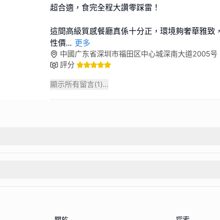
超合適，食完全程大讚零踩雷！
這間高級質感餐廳真係十分正，環境夠奢華雅致
性價
...
更多
中國广东省深圳市福田区中心城深南大道2005号 邮政
評分
顯示所有留言(
1
)...
關於
探索