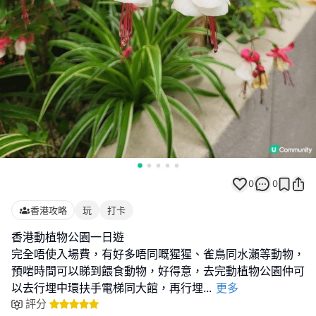
0
0
香港攻略
玩
打卡
香港動植物公園一日遊
完全唔使入場費，有好多唔同嘅猩猩、雀鳥同水瀨等動物，
預啱時間可以睇到餵食動物，好得意，去完動植物公園仲可
以去行埋中環扶手電梯同大館，再行埋
...
更多
評分