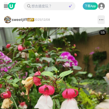
下載App
sweetjiff
2025/12/08
1
/
5
Next