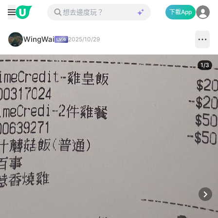
下載App
WingWai
2025/10/29
1
/
3
Next