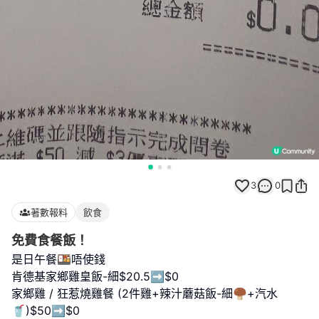
3
0
著數報料
飲食
免費食餐飯！
是日午餐🍱唔使錢
肯德基家鄉雞皇飯-細$20.5➡️$0
家鄉雞 / 狂惹燒雞餐 (2件雞+辣汁蘑菇飯-細🍄‍🟫+汽水
🥤)$50➡️$0