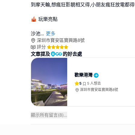
到摩天輪,想瘋狂影靚相又得,小朋友瘋狂放電都得
🎪 玩樂亮點
沙池
...
更多
深圳市寶安區寶興路8號
評分
文章提及
的好去處
歡樂港灣
5
5
人想去
深圳市寶安區寶興路8號
顯示所有留言(
8
)...