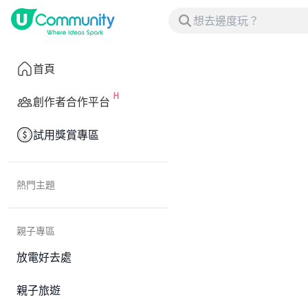
首頁
創作者合作平台
試用獎賞專區
熱門主題
親子專區
放電好去處
親子旅遊