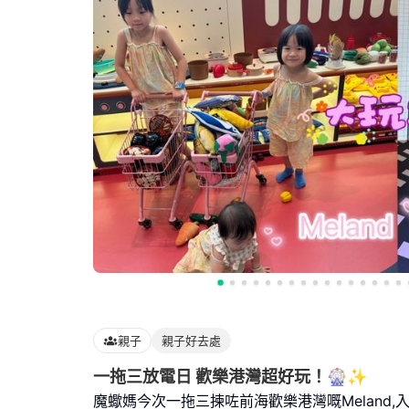
親子
親子好去處
一拖三放電日 歡樂港灣超好玩！🎡✨
魔蠍媽今次一拖三揀咗前海歡樂港灣嘅Meland,