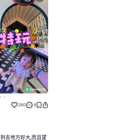
Next slide
260
8
入到去地方好大,而且望