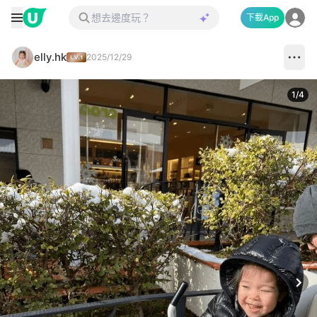
下載App
elly.hk
2025/12/29
1
/
4
Next