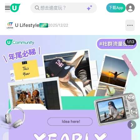
下載App
U Lifestyle
2025/12/22
1
/
13
Next