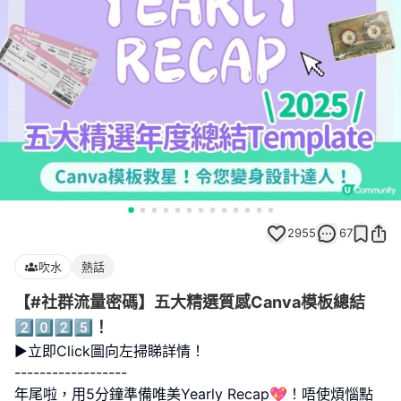
2955
67
吹水
熱話
【#社群流量密碼】五大精選質感Canva模板總結
2️⃣0️⃣2️⃣5️⃣！
►立即Click圖向左掃睇詳情！
------------------
年尾啦，用5分鐘準備唯美Yearly Recap💖！唔使煩惱點