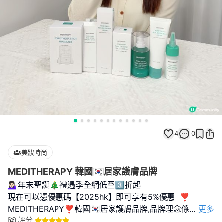
4
0
美妝時尚
MEDITHERAPY 韓國🇰🇷居家護膚品牌
💁🏻‍♀️年末聖誕🎄禮遇季全網低至3️⃣折起
現在可以憑優惠碼【2025hk】即可享有5%優惠 ❣︎
MEDITHERAPY❣︎韓國🇰🇷居家護膚品牌,品牌理念係
...
更多
評分