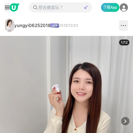
下載App
yungyi06252018
2025/12/23
1
/
12
Next